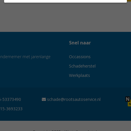
Snel naar
e ondernemer met jarenlange
Occassions
Schadeherstel
Werkplaats
-53373490
schade@rootsautoservice.nl
15-3693233