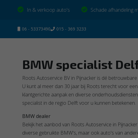
In & verkoop auto's
Schade afhandeling m
06 - 53373490
015 - 369 3233
BMW specialist
Del
Roots Autoservice BV in Pijnacker is dé betrouwbare 
U kunt al meer dan 30 jaar bij Roots terecht voor ee
klantgerichte aanpak en diverse onderhoudsdiensten.
specialist in de regio Delft voor u kunnen betekenen.
BMW dealer
Bekijk het aanbod van Roots Autoservice in Pijnacker 
diverse gebruikte BMW's, maar ook auto's van ande