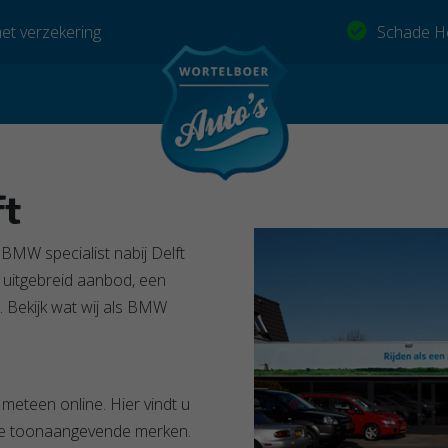
et verzekering
Schade He
ft
BMW specialist nabij Delft
n uitgebreid aanbod, een
 Bekijk wat wij als BMW
meteen online. Hier vindt u
re toonaangevende merken.