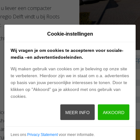
 u liever een compacter
gio Delft vindt u bij Roots
.
Cookie-instellingen
cht voor:
Wij vragen je om cookies te accepteren voor sociale-
media –en advertentiedoeleinden.
VRAAG NU EEN OFF
Wij maken gebruik van cookies om je beleving op onze site
te verbeteren. Hierdoor zijn we in staat om o.a. advertenties
op basis van jouw persoonlijke interesses te tonen. Door te
klikken op "Akkoord" ga je akkoord met ons gebruik van
cookies.
ice BV, de BMW specialist
MEER INFO
AKKOORD
e showroom. Heeft u vragen
dan contact met ons op
Lees ons
Privacy Statement
voor meer informatie.
uik van het