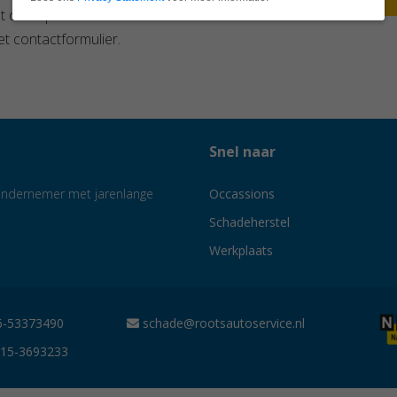
t ons op via
015 –
t contactformulier.
Snel naar
e ondernemer met jarenlange
Occassions
Schadeherstel
Werkplaats
-53373490
schade@rootsautoservice.nl
15-3693233