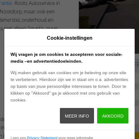
antie
. Roots Autoservice in
gio Nootdorp, maar ook een
hadeherstel, onderhoud en
 niet alleen Smart's, maar
Cookie-instellingen
Wij vragen je om cookies te accepteren voor sociale-
media –en advertentiedoeleinden.
VRAAG NU EEN OFF
Wij maken gebruik van cookies om je beleving op onze site
te verbeteren. Hierdoor zijn we in staat om o.a. advertenties
op basis van jouw persoonlijke interesses te tonen. Door te
klikken op "Akkoord" ga je akkoord met ons gebruik van
cookies.
MEER INFO
AKKOORD
n de omgeving van
n Pijnacker. Heeft u
en bepaalde auto of wenst u
Lees ons
Privacy Statement
voor meer informatie.