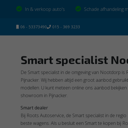
In & verkoop auto's
Schade afhandeling m
06 - 53373490
015 - 369 3233
Smart specialist
No
De Smart specialist in de omgeving van Nootdorp is 
Pijnacker. Wij hebben altijd een groot aanbod gebruikt
modellen. U kunt meteen online ons aanbod bekijken
showroom in Pijnacker.
Smart dealer
Bij Roots Autoservice, de Smart specialist in de regio
beste wagens. Als u besluit een Smart te kopen bij R