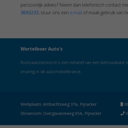
persoonlijk advies? Neem dan telefonisch contact me
3693233
, stuur ons een
e-mail
of maak gebruik van he
Wortelboer Auto's
Rootsautoservice.nl is een initiatief van een betrouwbar
ervaring in de automobielbrance.
Werkplaats: Ambachtsweg 37a, Pijnacker
06
Showroom: Overgauwseweg 65A, Pijnacker
0