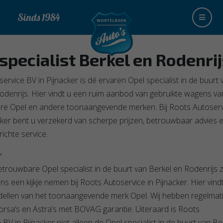
Sinds 1984
specialist
Berkel en Rodenrij
ervice BV in Pijnacker is dé ervaren Opel specialist in de buurt 
odenrijs. Hier vindt u een ruim aanbod van gebruikte wagens va
re Opel en andere toonaangevende merken. Bij Roots Autoserv
cker bent u verzekerd van scherpe prijzen, betrouwbaar advies 
ichte service.
r
etrouwbare Opel specialist in de buurt van Berkel en Rodenrijs z
s een kijkje nemen bij Roots Autoservice in Pijnacker. Hier vind
ellen van het toonaangevende merk Opel. Wij hebben regelmat
orsa’s en Astra’s met BOVAG garantie. Uiteraard is Roots
BV in Pijnacker niet alleen de Opel specialist in de buurt van Be