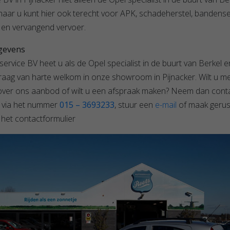
maar u kunt hier ook terecht voor APK, schadeherstel, bandense
en vervangend vervoer.
gevens
ervice BV heet u als de Opel specialist in de buurt van Berkel e
raag van harte welkom in onze showroom in Pijnacker. Wilt u m
 over ons aanbod of wilt u een afspraak maken? Neem dan cont
 via het nummer
015 – 3693233
, stuur een
e-mail
of maak gerus
 het contactformulier