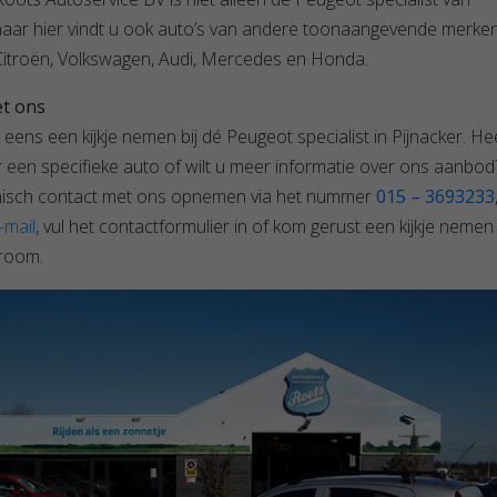
maar hier vindt u ook auto’s van andere toonaangevende merke
 Citroën, Volkswagen, Audi, Mercedes en Honda.
t ons
eens een kijkje nemen bij dé Peugeot specialist in Pijnacker. He
 een specifieke auto of wilt u meer informatie over ons aanbod
onisch contact met ons opnemen via het nummer
015 – 3693233
-mail
, vul het contactformulier in of kom gerust een kijkje nemen 
room.