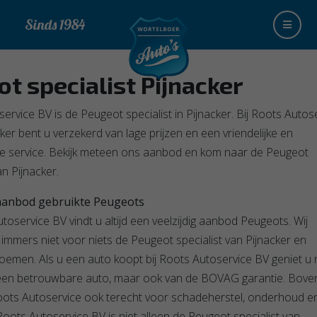
Sinds 1984
ot specialist
Pijnacker
ervice BV is de Peugeot specialist in Pijnacker. Bij Roots Autos
cker bent u verzekerd van lage prijzen en een vriendelijke en
te service. Bekijk meteen ons aanbod en kom naar de Peugeot
an Pijnacker.
 aanbod gebruikte Peugeots
utoservice BV vindt u altijd een veelzijdig aanbod Peugeots. Wij
mmers niet voor niets de Peugeot specialist van Pijnacker en
emen. Als u een auto koopt bij Roots Autoservice BV geniet u n
 een betrouwbare auto, maar ook van de BOVAG garantie. Bove
Roots Autoservice ook terecht voor schadeherstel, onderhoud e
Roots Autoservice BV is niet alleen de Peugeot specialist van