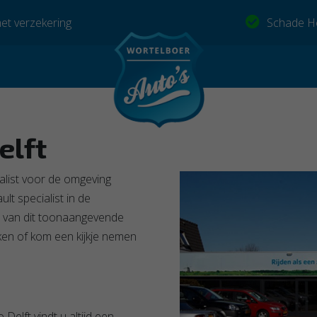
et verzekering
Schade He
elft
ialist voor de omgeving
ult specialist in de
en van dit toonaangevende
ken of kom een kijkje nemen
 Delft vindt u altijd een