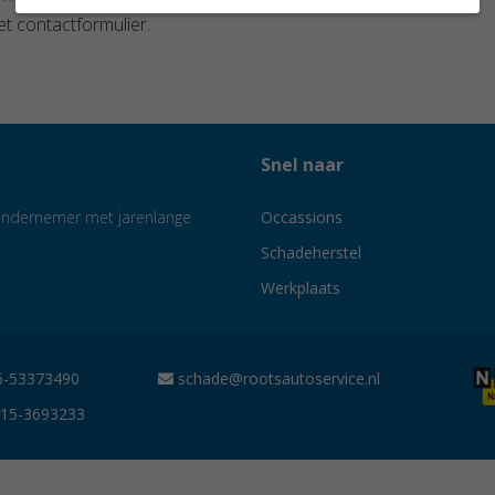
t contactformulier.
Snel naar
e ondernemer met jarenlange
Occassions
Schadeherstel
Werkplaats
-53373490
schade@rootsautoservice.nl
15-3693233