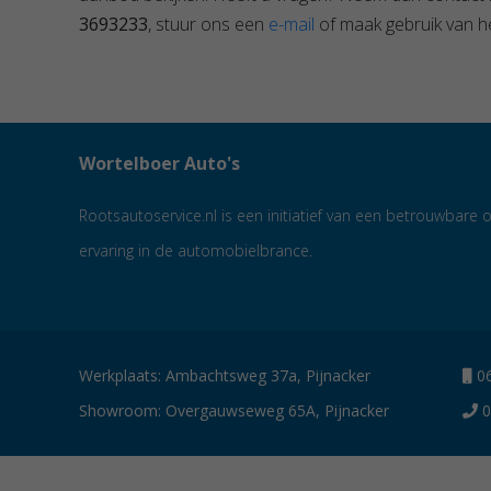
3693233
, stuur ons een
e-mail
of maak gebruik van he
Wortelboer Auto's
Rootsautoservice.nl is een initiatief van een betrouwbar
ervaring in de automobielbrance.
Werkplaats: Ambachtsweg 37a, Pijnacker
06
Showroom: Overgauwseweg 65A, Pijnacker
0