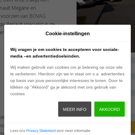
Renault Megane en
's voorzien van BOVAG
 de Renault specialist in de
en zoals:
Cookie-instellingen
Wij vragen je om cookies te accepteren voor sociale-
media –en advertentiedoeleinden.
Wij maken gebruik van cookies om je beleving op onze site
te verbeteren. Hierdoor zijn we in staat om o.a. advertenties
op basis van jouw persoonlijke interesses te tonen. Door te
klikken op "Akkoord" ga je akkoord met ons gebruik van
cookies.
MEER INFO
AKKOORD
oekt naar een betrouwbare
 showroom kunt u ons
Lees ons
Privacy Statement
voor meer informatie.
 met ons op via
015 –