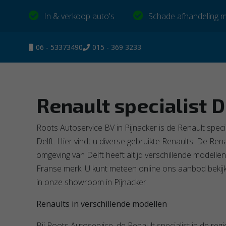
In & verkoop auto's
Schade afhandeling m
06 - 53373490
015 - 369 3233
Renault specialist D
Roots Autoservice BV in Pijnacker is de Renault spec
Delft. Hier vindt u diverse gebruikte Renaults. De Rena
omgeving van Delft heeft altijd verschillende modell
Franse merk. U kunt meteen online ons aanbod bekij
in onze showroom in Pijnacker.
Renaults in verschillende modellen
Bij Roots Autoservice, de Renault specialist in de regio