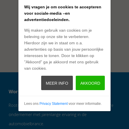
Wij vragen je om cookies te accepteren
voor sociale-media –en
advertentiedoeleinden.
Wij maken gebruik van cookies om je
beleving op onze site te verbeteren.
Hierdoor zijn we in staat om o.a.
advertenties op basis van jouw persoonlijke
interesses te tonen. Door te klikken op
"Akkoord" ga je akkoord met ons gebruik
van cookies.
MEER INFO
AKKOORD
Wortelboer Auto's
Lees ons
Privacy Statement
voor meer informatie.
Rootsautoservice.nl is een initiatief van een betrouwbare
ondernemer met jarenlange ervaring in de
automobielbrance.