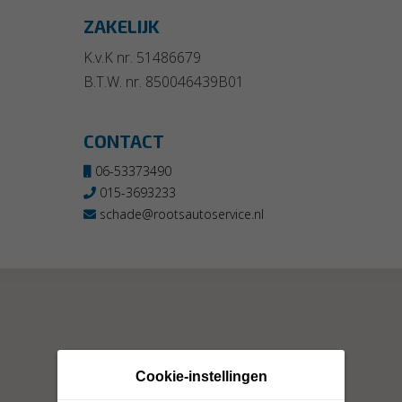
ZAKELIJK
K.v.K nr. 51486679
B.T.W. nr. 850046439B01
CONTACT
06-53373490
015-3693233
schade@rootsautoservice.nl
Cookie-instellingen